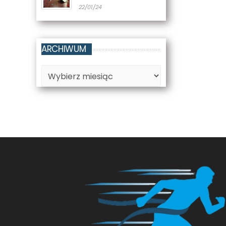
22/01/24
ARCHIWUM
Archiwum