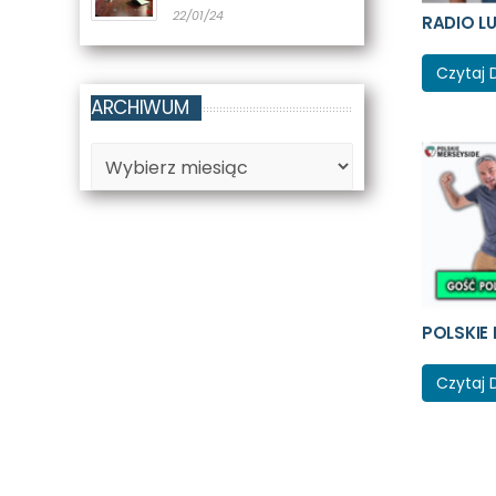
22/01/24
RADIO LU
Czytaj 
ARCHIWUM
Archiwum
POLSKIE 
Czytaj 