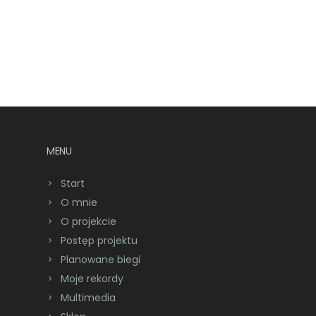
MENU
Start
O mnie
O projekcie
Postęp projektu
Planowane biegi
Moje rekordy
Multimedia