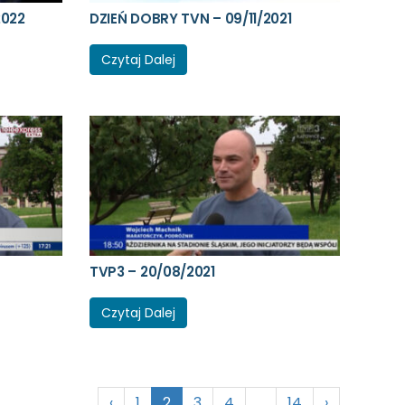
2022
DZIEŃ DOBRY TVN – 09/11/2021
Czytaj Dalej
TVP3 – 20/08/2021
Czytaj Dalej
‹
1
2
3
4
…
14
›