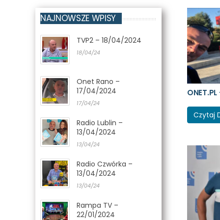
NAJNOWSZE WPISY
TVP2 – 18/04/2024
18/04/24
Onet Rano –
17/04/2024
ONET.PL 
17/04/24
Czytaj 
Radio Lublin –
13/04/2024
13/04/24
Radio Czwórka –
13/04/2024
13/04/24
Rampa TV –
22/01/2024