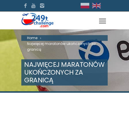
Home
Najwięcej maratonów ukończonych za
granicą
NAJWIĘCEJ MARATONÓW
UKOŃCZONYCH ZA
GRANICĄ