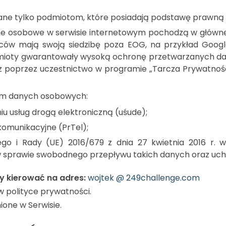
e tylko podmiotom, które posiadają podstawę prawną w
 osobowe w serwisie internetowym pochodzą w głównej m
ów mają swoją siedzibę poza EOG, na przykład Google 
oty gwarantowały wysoką ochronę przetwarzanych danych
 poprzez uczestnictwo w programie „Tarcza Prywatności”
em danych osobowych:
niu usług drogą elektroniczną (uśude);
komunikacyjne (PrTel);
ego i Rady (UE) 2016/679 z dnia 27 kwietnia 2016 r. 
 sprawie swobodnego przepływu takich danych oraz uch
ży kierować na adres:
wojtek @ 249challenge.com
w polityce prywatności.
one w Serwisie.