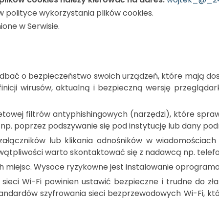
 polityce wykorzystania plików cookies.
one w Serwisie.
 dbać o bezpieczeństwo swoich urządzeń, które mają dos
nicji wirusów, aktualną i bezpieczną wersję przeglądar
towej filtrów antyphishingowych (narzędzi), które spra
i, np. poprzez podszywanie się pod instytucję lub dany p
załączników lub klikania odnośników w wiadomościach 
tpliwości warto skontaktować się z nadawcą np. telefo
ch miejsc. Wysoce ryzykowne jest instalowanie oprogram
sieci Wi-Fi powinien ustawić bezpieczne i trudne do zł
tandardów szyfrowania sieci bezprzewodowych Wi-Fi, k