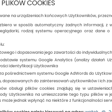
 PLIKÓW COOKIES
wywane na urządzeniach końcowych Użytkowników, przezna
biera w sposób automatyczny żadnych informacji, z w
eglądarki, rodzaj systemu operacyjnego oraz dane o ś
lu:
etowego i dopasowania jego zawartości do indywidualnych
dstawie systemu Google Analytics (analizy działań U
ści identyfikacji Użytkownika
a pośrednictwem systemu Google AdWords do Użytkownik
, dopasowanych do zainteresowań użytkowników i ich za
w obsługi plików cookies znajdują się w ustawieniac
zgody Użytkownika na umieszczanie tego typu plików w j
s może jednak wpłynąć na niektóre z funkcjonalności ser
plików cookies należy kierować na adres:
wojtek_@_24